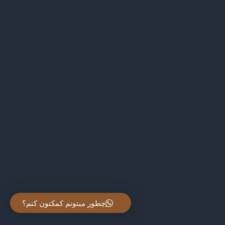
چطور میتونم کمکتون کنم؟